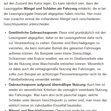
auf den Zustand des Autos legen. Es kann nämlich sein, dass der
Leasinggeber
Mängel und Schäden am Fahrzeug
entdeckt, die er bei
der Leasingrückgabe finanziell abgegolten haben möchte. Hier muss
man zunächst einmal die vorhandenen Mängel nach verschiedenen
Gesichtspunkten unterscheiden:
Gewöhnliche Gebrauchsspuren:
Diese sind grundsätzlich mit den
Leasingraten abgegolten, daher ist der Leasingnehmer dafür nicht
zur Verantwortung zu ziehen. Darunter sind Beschädigungen zu
verstehen, die beim normalen Betrieb des geleasten Fahrzeuges
auftreten können. Als Beispiele seien kleine Steinschläge,
Schrammen oder Kratzer erwähnt, wie sie im Straßenverkehr oder
bei der Nutzung einer Waschstraße entstehen können. Wesentlich
ist dabei auch die vertragsgemäße Nutzung des Fahrzeuges, so
sollte zum Beispiel ein achtsitziger Personentransporter nicht für die
Paketbeförderung verwendet werden.
Gebrauchsspuren aufgrund übermäßiger Nutzung:
Auch hier ist
wieder ein wesentliches Kriterium die vertraglich vereinbarte Nutzung
des Fahrzeuges. Man kann also nicht pauschal sagen, welche
Schäden unter diesem Gesichtspunkt zu sehen sind, man muss das
wirklich immer im individuellen Einzelfall beurteilen.
Mängel und Beschädigungen:
Diese sind eindeutig von den