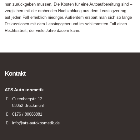
nun zurückgeben müssen. Die Kosten für eine Autoaufbereitung sind –
verglichen mit der drohenden Nachzahlung aus dem Leasingvertrag –
auf jeden Fall erheblich niedriger. Außerdem erspart man sich so lange
Diskussionen mit dem Leasinggeber und im schlimmsten Fall einen
Rechtsstreit, der viele Jahre dauern kann.
Kontakt
ATS Autokosmetik
Gutenbergstr. 12
83052 Bruckmühl
0176 / 80088881
info@ats-autokosmetik.de