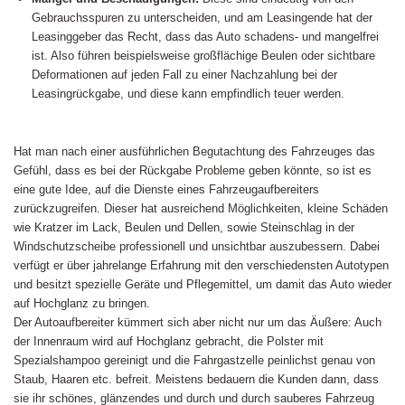
Gebrauchsspuren zu unterscheiden, und am Leasingende hat der
Leasinggeber das Recht, dass das Auto schadens- und mangelfrei
ist. Also führen beispielsweise großflächige Beulen oder sichtbare
Deformationen auf jeden Fall zu einer Nachzahlung bei der
Leasingrückgabe, und diese kann empfindlich teuer werden.
Hat man nach einer ausführlichen Begutachtung des Fahrzeuges das
Gefühl, dass es bei der Rückgabe Probleme geben könnte, so ist es
eine gute Idee, auf die Dienste eines Fahrzeugaufbereiters
zurückzugreifen. Dieser hat ausreichend Möglichkeiten, kleine Schäden
wie Kratzer im Lack, Beulen und Dellen, sowie Steinschlag in der
Windschutzscheibe professionell und unsichtbar auszubessern. Dabei
verfügt er über jahrelange Erfahrung mit den verschiedensten Autotypen
und besitzt spezielle Geräte und Pflegemittel, um damit das Auto wieder
auf Hochglanz zu bringen.
Der Autoaufbereiter kümmert sich aber nicht nur um das Äußere: Auch
der Innenraum wird auf Hochglanz gebracht, die Polster mit
Spezialshampoo gereinigt und die Fahrgastzelle peinlichst genau von
Staub, Haaren etc. befreit. Meistens bedauern die Kunden dann, dass
sie ihr schönes, glänzendes und durch und durch sauberes Fahrzeug