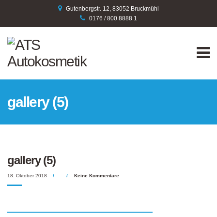
Gutenbergstr. 12, 83052 Bruckmühl
0176 / 800 8888 1
M
gallery (5)
gallery (5)
18. Oktober 2018
Keine Kommentare